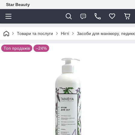
Star Beauty
Товари та послуги
Нігті
Засоби для манікюру, педикю
Топ продажів
–24%