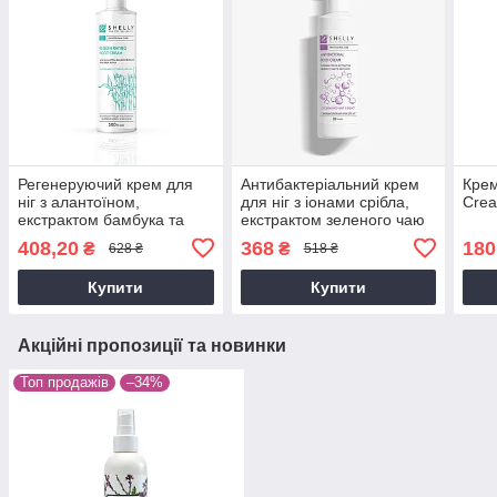
Регенеруючий крем для
Антибактеріальний крем
Крем
ніг з алантоїном,
для ніг з іонами срібла,
Crea
екстрактом бамбука та
екстрактом зеленого чаю
олією ши Shelly 500 мл
та ментолом Shelly 500 мл
408,20
368
180
₴
₴
628 ₴
518 ₴
Купити
Купити
Акційні пропозиції та новинки
Топ продажів
–34%