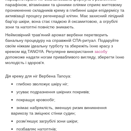
парафіном, вітамінами та цінними оліями сприяє миттєвому
проникненню складників крему в глибинні шари епідермісу та
активізації процесу регенерації клітин. Має захисний ліпідний
бар'єр шкіри, вона стає гладкою й оксамитовою, а огрубілі
зони та натоптні повністю зникають.
Неймовірний трав'яний аромат вербени перетворить
банальну процедуру на справжній СПА-ритуал. Подаруйте
своїм ніжкам ідеальну турботу та збережіть їхню красу з
кремом від TANOYA. Регулярне використання
засобу
допоможе надати ногам привабливого вигляду, зберегти їхню
молодість і здоров'я.
Дія крему для ніг Вербена Tanoya:
глибоко зволожує шкіру ніг;
усуває подразнення шкірних покривів;
покращує кровообіг;
знімає набряклість, зменшує ризик виникнення
варикозу та зміцнює стінки судин;
розм'якшує загрубілі зони шкіри;
позбавляє натоптнів;