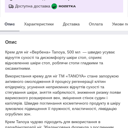
Доступна доставка
Опис
Характеристики
Доставка
Оплата
Умови п
Опис
Крем для ніг «Вербена» Tanoya, 500 мл — швидко усуває
відчуття сухості та дискомфорту шкіри стоп, сприяє
відновленню шкіри стоп, роблячи стопи гладкими та
оксамитними.
Використання крему для ніг ТМ «TANOYA» стане запорукою
активного омолодження й процесу регенерації клітин
епідермісу, усунення неприємних відчуттів сухості та
стягування шкіри, зняття набряклості, зниження ризику появи
варикозного розширення вен, зміцнення стінок судин і
капілярів. Швидке поглинання косметичного продукту в шкіру
зумовлює підвищення її пружності, еластичності, ліквідацію
огрубілих зон.
Крем Tanoya чудово підходить для використання в
парафінотерапії ніг. Збалансована формула з рослинним