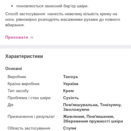
поновлюється захисний бар'єр шкіри.
Спосіб застосування: нанесіть невелику кількість крему на
ноги, рівномірно розподіліть масажними рухами до повного
вбирання.
Приховати
Характеристики
Основні
Виробник
Tanoya
Країна виробник
Україна
Тип засобу
Крем
Проблема і стан шкіри
Сухість
Дія
Пом'якшувальна, Тонізуючу,
Зволожуюче
Призначення і результат
Живлення, Пом'якшення,
Збереження пружності шкіри
Область застосування
Ступні