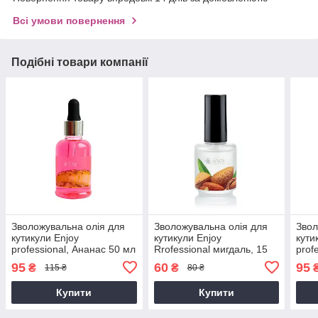
Всі умови повернення
Подібні товари компанії
Зволожувальна олія для
Зволожувальна олія для
Звол
кутикули Enjoy
кутикули Enjoy
кути
professional, Ананас 50 мл
Rrofessional мигдаль, 15
prof
мл
95
60
95
₴
₴
115 ₴
80 ₴
Купити
Купити