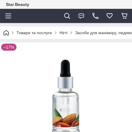
Star Beauty
Товари та послуги
Нігті
Засоби для манікюру, педикю
–17%