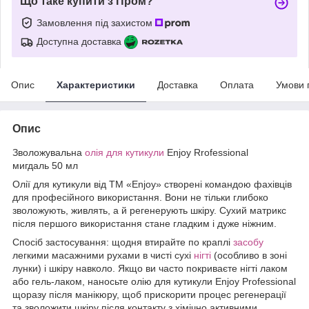
Що таке купити з Пром?
Замовлення під захистом
Доступна доставка
Опис
Характеристики
Доставка
Оплата
Умови 
Опис
Зволожувальна
олія для кутикули
Enjoy Rrofessional
мигдаль 50 мл
Олії для кутикули від ТМ «Enjoy» створені командою фахівців
для професійного використання. Вони не тільки глибоко
зволожують, живлять, а й регенерують шкіру. Сухий матрикс
після першого використання стане гладким і дуже ніжним.
Спосіб застосування: щодня втирайте по краплі
засобу
легкими масажними рухами в чисті сухі
нігті
(особливо в зоні
лунки) і шкіру навколо. Якщо ви часто покриваєте нігті лаком
або гель-лаком, наносьте олію для кутикули Enjoy Professional
щоразу після манікюру, щоб прискорити процес регенерації
та зволожити шкіру після контакту з хімічно активними