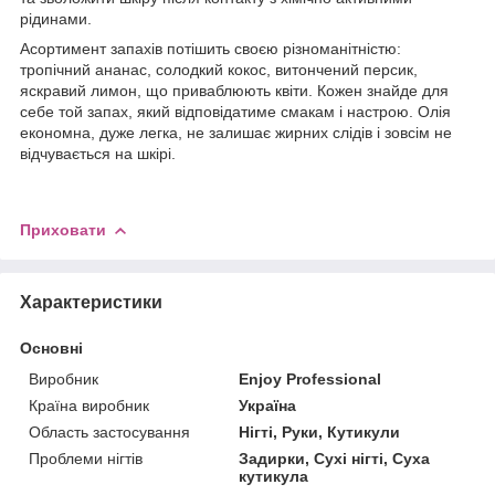
рідинами.
Асортимент запахів потішить своєю різноманітністю:
тропічний ананас, солодкий кокос, витончений персик,
яскравий лимон, що приваблюють квіти. Кожен знайде для
себе той запах, який відповідатиме смакам і настрою. Олія
економна, дуже легка, не залишає жирних слідів і зовсім не
відчувається на шкірі.
Приховати
Характеристики
Основні
Виробник
Enjoy Professional
Країна виробник
Україна
Область застосування
Нігті, Руки, Кутикули
Проблеми нігтів
Задирки, Сухі нігті, Суха
кутикула