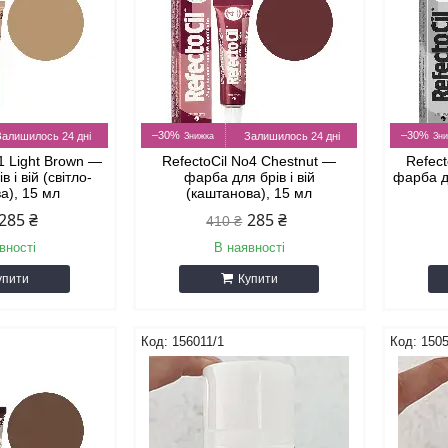
–30%
–30%
Залишилось 24 дні
Залишилось 24 дні
.1 Light Brown —
RefectoCil No4 Chestnut —
Refect
 і вій (світло-
фарба для брів і вій
фарба дл
а), 15 мл
(каштанова), 15 мл
285 ₴
285 ₴
410 ₴
вності
В наявності
упити
Купити
156011/1
1505