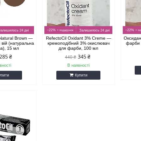
–22%
–22%
Залишилось 24 дні
Залишилось 24 дні
 Natural Brown —
RefectoCil Oxidant 3% Creme —
Оксидан
і вій (натуральна
кремоподібний 3% окислювач
фарби 
а), 15 мл
для фарби, 100 мл
285 ₴
345 ₴
440 ₴
вності
В наявності
упити
Купити