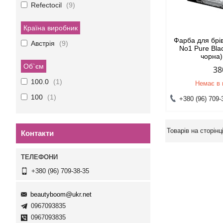
Refectocil
9
Країна виробник
Фарба для брів 
Австрія
9
No1 Pure Bla
чорна)
Об`єм
38
100.0
1
Немає в 
100
1
+380 (96) 709-
Контакти
+380 (96) 709-38-35
beautyboom@ukr.net
0967093835
0967093835