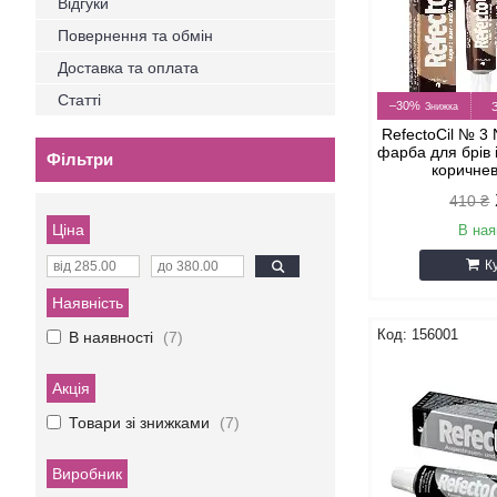
Відгуки
Повернення та обмін
Доставка та оплата
Статті
–30%
RefectoCil № 3
фарба для брів 
Фільтри
коричнев
410 ₴
Ціна
В ная
К
Наявність
156001
В наявності
7
Акція
Товари зі знижками
7
Виробник