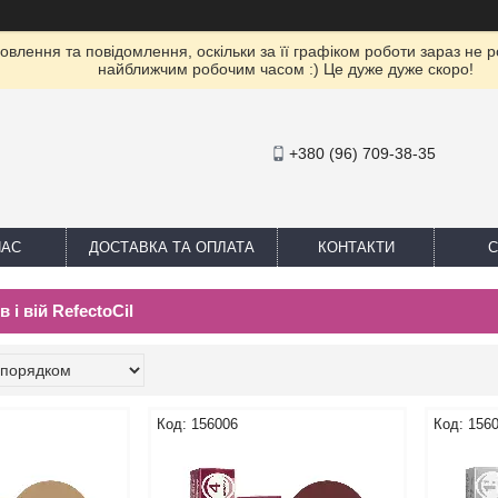
влення та повідомлення, оскільки за її графіком роботи зараз не 
найближчим робочим часом :) Це дуже дуже скоро!
+380 (96) 709-38-35
НАС
ДОСТАВКА ТА ОПЛАТА
КОНТАКТИ
С
 і вій RefectoCil
156006
156