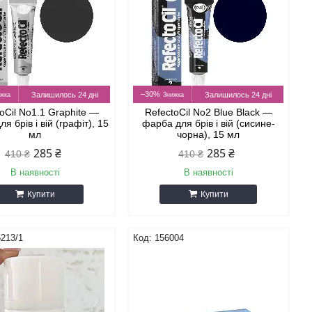
–30%
Залишилось 24 дні
Залишилось 24 дні
oCil No1.1 Graphite —
RefectoCil No2 Blue Black —
я брів і вій (графіт), 15
фарба для брів і вій (сисине-
мл
чорна), 15 мл
285 ₴
285 ₴
410 ₴
410 ₴
В наявності
В наявності
Купити
Купити
213/1
156004