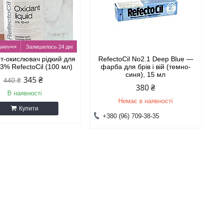
Залишилось 24 дні
т-окислювач рідкий для
RefectoCil No2.1 Deep Blue —
3% RefectoCil (100 мл)
фарба для брів і вій (темно-
синя), 15 мл
345 ₴
440 ₴
380 ₴
В наявності
Немає в наявності
Купити
+380 (96) 709-38-35