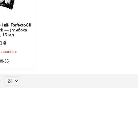
і вій RefectoCil
ck — (глибока
, 15 мл
0 ₴
наявності
38-35