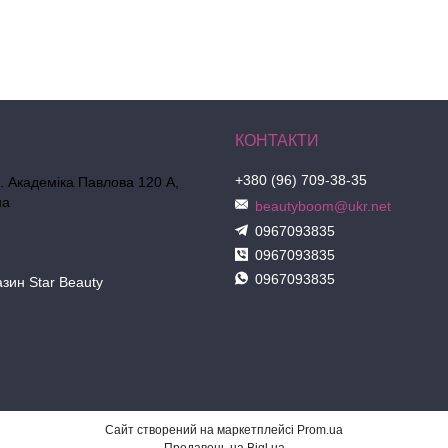
+380 (96) 709-38-35
л. Академіка Павлова 120 А,
на
beautyboom@ukr.net
0967093835
0967093835
0967093835
азин Star Beauty
Сайт створений на маркетплейсі
Prom.ua
Продавець на Bigl.ua