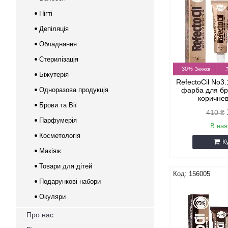
Нігті
Депіляція
Обладнання
Стерилізація
–30%
Біжутерія
RefectoCil No3
Одноразова продукція
фарба для брів
коричнев
Брови та Вії
410 ₴
Парфумерія
В ная
Косметологія
К
Макіяж
Товари для дітей
156005
Подарункові набори
Окуляри
Про нас