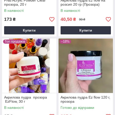
PNB Acrylic Powder Clear
Акрилова пудра Ez flow на
прозора, 20 г
розсип 20 гр (Прозора)
В наявності
В наявності
173
40,50
₴
₴
90 ₴
Купити
Купити
Топ продажів
–18%
Акрилова пудра прозора
Акрилова пудра Ez flow 120 г,
EzFlow, 30 г
прозора
В наявності
Готово до відправки