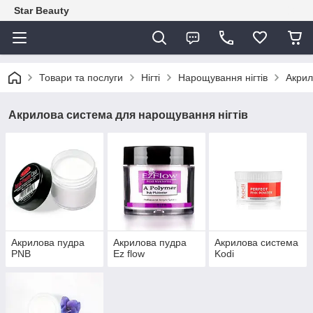
Star Beauty
Товари та послуги
Нігті
Нарощування нігтів
Акрил
Акрилова система для нарощування нігтів
Акрилова пудра
Акрилова пудра
Акрилова система
PNB
Ez flow
Kodi