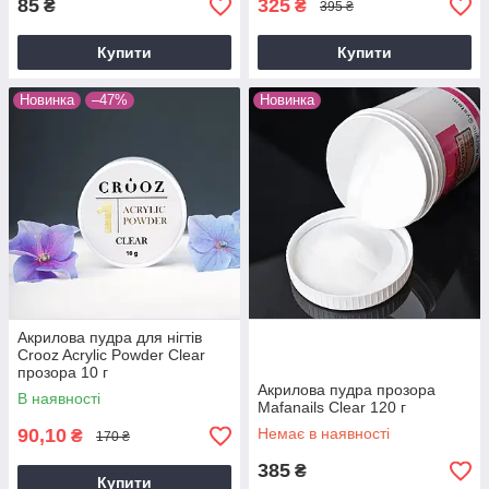
85
325
₴
₴
395 ₴
Купити
Купити
Новинка
–47%
Новинка
Акрилова пудра для нігтів
Crooz Acrylic Powder Clear
прозора 10 г
Акрилова пудра прозора
В наявності
Mafanails Clear 120 г
90,10
Немає в наявності
₴
170 ₴
385
₴
Купити