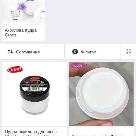
Акрилова пудра
Crooz
Сортування
0
Фільтри
–55%
Пудра акрилова для нігтів