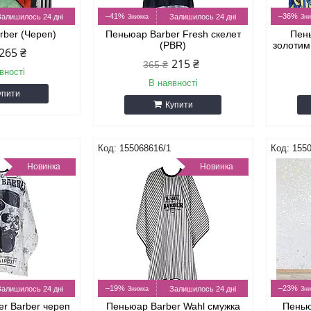
–41%
–36%
Залишилось 24 дні
Залишилось 24 дні
rber (Череп)
Пеньюар Barber Fresh скелет
Пень
(PBR)
золотим
265 ₴
215 ₴
365 ₴
вності
В наявності
упити
Купити
155068616/1
1550
Новинка
Новинка
–19%
–23%
Залишилось 24 дні
Залишилось 24 дні
r Barber череп
Пеньюар Barber Wahl смужка
Пенью