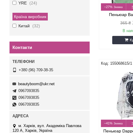
YRE
24
–27%
Пеньюар Ba
Країна виробник
365 ₴
Китай
32
В ная
К
Контакти
155068615/1
+380 (96) 709-38-35
beautyboom@ukr.net
0967093835
0967093835
0967093835
–41%
м. Харків, вул. Академіка Павлова
120 А, Харків, Україна
Пеньюар Dappe