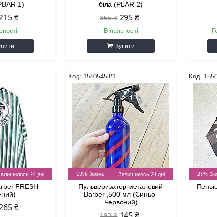
(PBAR-1)
біла (PBAR-2)
215 ₴
295 ₴
365 ₴
вності
В наявності
Г
упити
Купити
6
15805458/1
155
–19%
–23%
Залишилось 24 дні
Залишилось 24 дні
arber FRESH
Пульверизатор металевий
Пенью
ений)
Barber ,500 мл (Синьо-
Червоний)
265 ₴
145 ₴
180 ₴