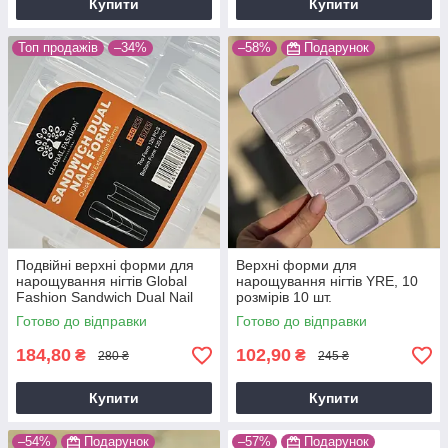
Купити
Купити
Топ продажів
–34%
–58%
Подарунок
Подвійні верхні форми для
Верхні форми для
нарощування нігтів Global
нарощування нігтів YRE, 10
Fashion Sandwich Dual Nail
розмірів 10 шт.
Form (Квадрат) Pumpkin
Готово до відправки
Готово до відправки
184,80
102,90
₴
₴
280 ₴
245 ₴
Купити
Купити
–54%
Подарунок
–57%
Подарунок