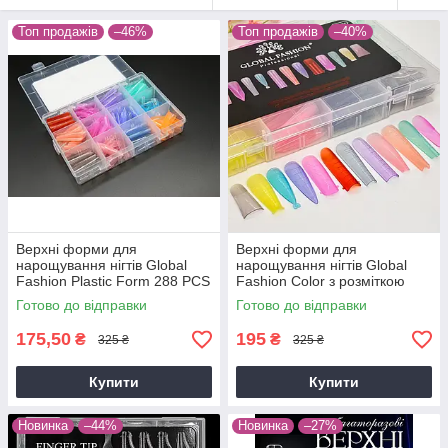
Топ продажів
–46%
Топ продажів
–40%
Верхні форми для
Верхні форми для
нарощування нігтів Global
нарощування нігтів Global
Fashion Plastic Form 288 PCS
Fashion Color з розміткою
(MIX форм)
(MIX форм)
Готово до відправки
Готово до відправки
175,50
195
₴
₴
325 ₴
325 ₴
Купити
Купити
Новинка
–44%
Новинка
–27%