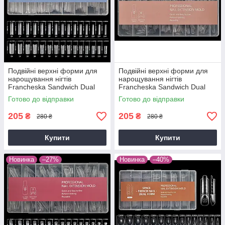
Подвійні верхні форми для
Подвійні верхні форми для
нарощування нігтів
нарощування нігтів
Francheska Sandwich Dual
Francheska Sandwich Dual
Nail Form 240 шт (Квадрат 2)
Nail Form 240 шт (Мигдаль 2)
Готово до відправки
Готово до відправки
Blue
Peach
205
205
₴
₴
280 ₴
280 ₴
Купити
Купити
Новинка
–27%
Новинка
–40%