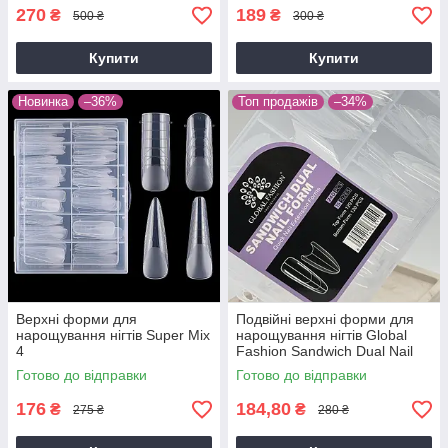
270
189
₴
₴
500 ₴
300 ₴
Купити
Купити
Новинка
–36%
Топ продажів
–34%
Верхні форми для
Подвійні верхні форми для
нарощування нігтів Super Mix
нарощування нігтів Global
4
Fashion Sandwich Dual Nail
Form (Мигдаль) Light Purple
Готово до відправки
Готово до відправки
176
184,80
₴
₴
275 ₴
280 ₴