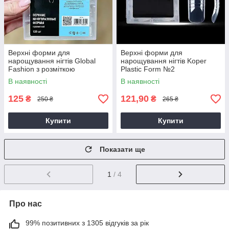
Верхні форми для
Верхні форми для
нарощування нігтів Global
нарощування нігтів Koper
Fashion з розміткою
Plastic Form №2
(Мигдаль)
В наявності
В наявності
125
121,90
₴
₴
250 ₴
265 ₴
Купити
Купити
Показати ще
1
/ 4
Про нас
99% позитивних з 1305 відгуків за рік