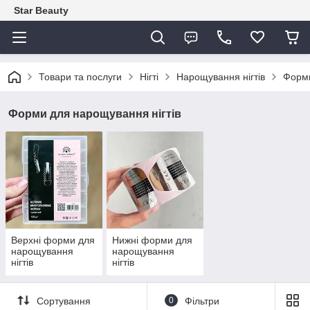
Star Beauty
Товари та послуги
Нігті
Нарощування нігтів
Форми
Форми для нарощування нігтів
Верхні форми для
Нижні форми для
нарощування
нарощування
нігтів
нігтів
Сортування
0
Фільтри