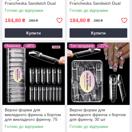
Francheska Sandwich Dual
Francheska Sandwich Dual
Nail Form 240 шт (Стилет)
Nail Form 240 шт (Мигдаль)
Готово до відправки
Готово до відправки
Khaki
Violet
184,80
184,80
₴
₴
280 ₴
280 ₴
Купити
Купити
Новинка
–46%
Топ продажів
–37%
Верхні форми для
Верхні форми для
викладного френча з бортом
викладного френча з бортом
для викладного френчу, 75
для френчу, 30 шт
шт
Готово до відправки
Готово до відправки