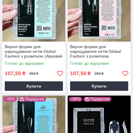
Верхні форми для
Верхні форми для
нарощування нігтів Global
нарощування нігтів Global
Fashion з розміткою (Арковий
Fashion з розміткою
Мигдаль)
(Натуральний Вигин)
Готово до відправки
Готово до відправки
107,50
107,50
₴
₴
250 ₴
250 ₴
Купити
Купити
–50%
Подарунок
–54%
Подарунок