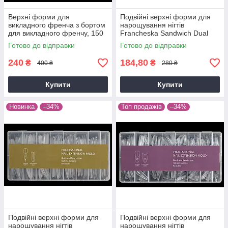
Верхні форми для
Подвійні верхні форми для
викладного френча з бортом
нарощування нігтів
для викладного френчу, 150
Francheska Sandwich Dual
шт Almond Dark Blue
Nail Form 240 шт (Квадрат)
Готово до відправки
Готово до відправки
Green
240
184,80
₴
₴
400 ₴
280 ₴
Купити
Купити
Новинка
–34%
Топ продажів
–34%
Подвійні верхні форми для
Подвійні верхні форми для
нарощування нігтів
нарощування нігтів