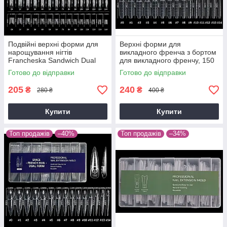
Подвійні верхні форми для
Верхні форми для
нарощування нігтів
викладного френча з бортом
Francheska Sandwich Dual
для викладного френчу, 150
Nail Form 240 шт (Квадрат 3)
шт Square Orange
Готово до відправки
Готово до відправки
Red
205
240
₴
₴
280 ₴
400 ₴
Купити
Купити
Топ продажів
–40%
Топ продажів
–34%