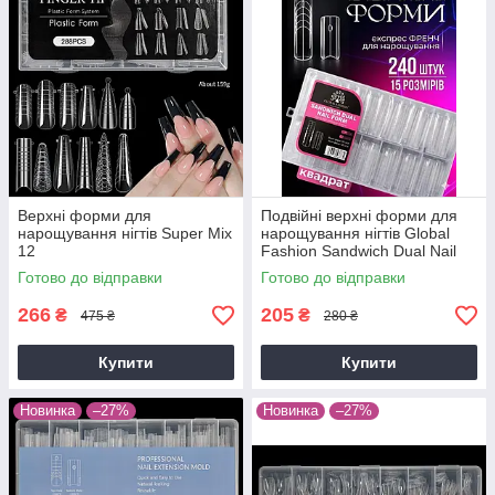
Верхні форми для
Подвійні верхні форми для
нарощування нігтів Super Mix
нарощування нігтів Global
12
Fashion Sandwich Dual Nail
Form (Квадрат 2) Super Pink
Готово до відправки
Готово до відправки
266
205
₴
₴
475 ₴
280 ₴
Купити
Купити
Новинка
–27%
Новинка
–27%