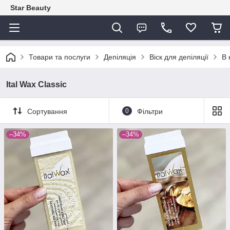
Star Beauty
Товари та послуги
Депіляція
Віск для депіляції
В 
Ital Wax Classic
Сортування
0
Фільтри
–34%
–34%