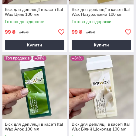
Віск для депіляції в касеті Ital
Віск для депіляції в касеті Ital
Wax Цинк 100 мл
Wax Haтуральний 100 мл
Готово до відправки
Готово до відправки
99
99
₴
₴
149 ₴
149 ₴
Купити
Купити
Топ продажів
–34%
–34%
Віск для депіляції в касеті Ital
Віск для депіляції в касеті Ital
Wax Алоє 100 мл
Wax Білий Шоколад 100 мл