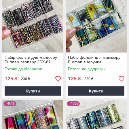
Набір фольги для манікюру
Набір фольги для манікюру
Furman леопард JSX-87
Furman візерунки
Готово до відправки
Готово до відправки
125
125
₴
₴
230 ₴
230 ₴
Купити
Купити
–46%
–46%