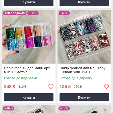
Купити
Купити
Топ продажів
–20%
–46%
Набір фольги для манікюру
Набір фольги для манікюру
мікс 10 метрів
Furman змія JSX-130
Готово до відправки
Готово до відправки
248
125
₴
₴
310 ₴
230 ₴
Купити
Купити
–46%
–46%