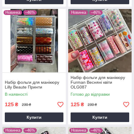
Новинка
–46%
Новинка
–46%
Набір фольги для манікюру
Набір фольги для манікюру
Furman Весняні квіти
Lilly Beaute Принти
OLG087
В наявності
Готово до відправки
125
125
₴
₴
230 ₴
230 ₴
Купити
Купити
Новинка
–46%
Новинка
–46%