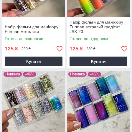
Набір фольги для манікюру
Набір фольги для манікюру
Furman яскравий градієнт
Furman метелики
JSX-20
Готово до відправки
Готово до відправки
125
125
₴
₴
230 ₴
230 ₴
Купити
Купити
Новинка
–46%
Новинка
–46%