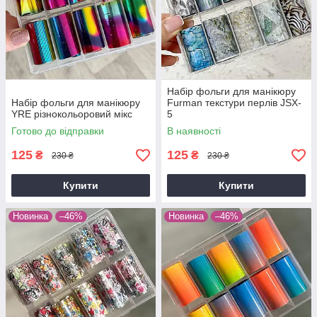
Набір фольги для манікюру
Набір фольги для манікюру
Furman текстури перлів JSX-
YRE різнокольоровий мікс
5
Готово до відправки
В наявності
125
125
₴
₴
230 ₴
230 ₴
Купити
Купити
Новинка
–46%
Новинка
–46%