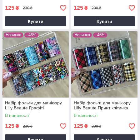
125
125
₴
₴
230 ₴
230 ₴
Купити
Купити
Новинка
–46%
Новинка
–46%
Набір фольги для манікюру
Набір фольги для манікюру
Lilly Beaute Графіті
Lilly Beaute Принт клітинка
В наявності
В наявності
125
125
₴
₴
230 ₴
230 ₴
Купити
Купити