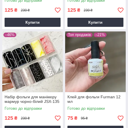
Готово до відправки
Готово до відправки
125
125
₴
₴
230 ₴
230 ₴
Купити
Купити
–46%
Топ продажів
–21%
Набір фольги для манікюру
Клей для фольги Furman 12
мармур чорно-білий JSX-135
мл
Готово до відправки
Готово до відправки
125
75
₴
₴
230 ₴
95 ₴