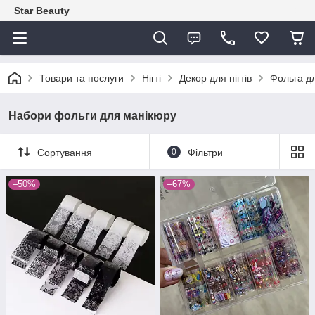
Star Beauty
Товари та послуги
Нігті
Декор для нігтів
Фольга дл
Набори фольги для манікюру
Сортування
0
Фільтри
–50%
–67%