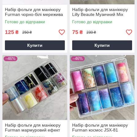
Набір фольги для манікюру
Набір фольги для манікюру
Furman чорно-білі мережива
Lilly Beaute Музичний Mix
Готово до відправки
Готово до відправки
125
75
₴
₴
250 ₴
230 ₴
Купити
Купити
–46%
–46%
Набір фольги для манікюру
Набір фольги для манікюру
Furman мармуровий ефект
Furman космос JSX-81